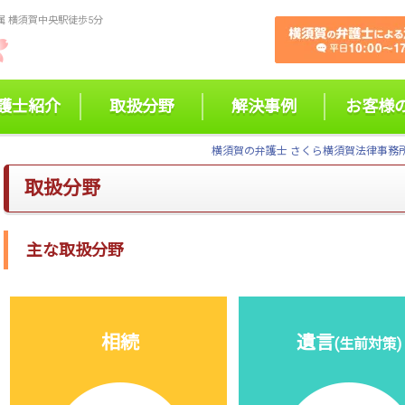
 横須賀中央駅徒歩5分
護士紹介
取扱分野
解決事例
お客様
横須賀の弁護士 さくら横須賀法律事務
取扱分野
主な取扱分野
相続
遺言
(生前対策)